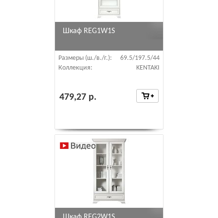
Шкаф REG1W1S
Размеры (ш./в./г.):
69.5/197.5/44
Коллекция:
KENTAKI
479,27 р.
Шкаф REG2W1S