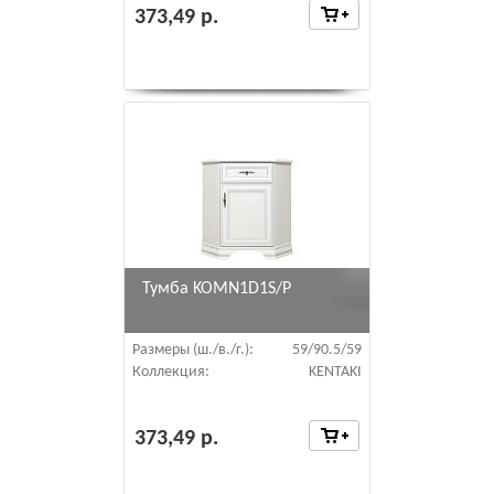
373,49 р.
Тумба KOMN1D1S/P
Размеры (ш./в./г.):
59/90.5/59
Коллекция:
KENTAKI
373,49 р.