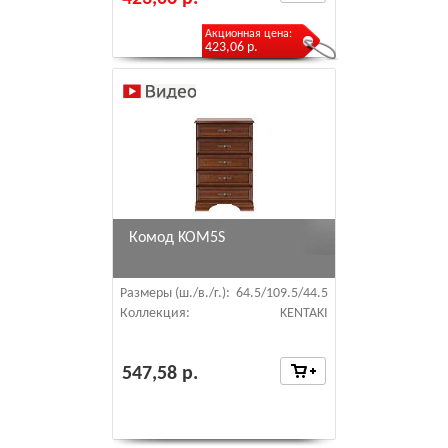
Акционная цена:
423,06 р.
Комод KOM5S
Размеры (ш./в./г.):
64.5/109.5/44.5
Коллекция:
KENTAKI
547,58 р.