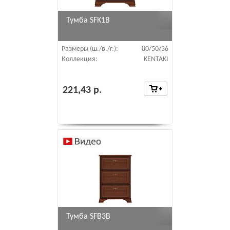
Тумба SFK1B
Размеры (ш./в./г.):
80/50/36
Коллекция:
KENTAKI
221,43 р.
Тумба SFB3B