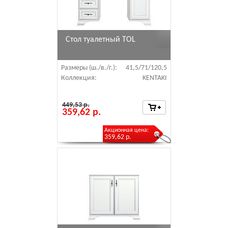
Стол туалетный TOL
Размеры (ш./в./г.):
41,5/71/120,5
Коллекция:
KENTAKI
449,53 р.
359,62 р.
Акционная цена:
359,62 р.