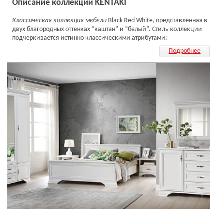
Описание коллекции KENTAKI
К
лассическая коллекция мебели
Black Red White, представленная в
двух благородных оттенках “каштан” и “белый”. Стиль коллекции
подчеркивается истинно классическими атрибутами:
декоративные карнизы и ножки, изысканная фурнитура,
Подробнее
патинированные фасады.
Благодаря элементам коллекции Kentaki вы сможете
обустроить
гостиную комнату, спальню, молодежную, кабинет и прихожую.