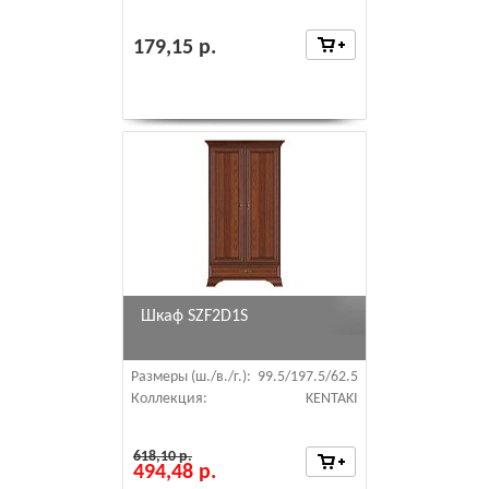
179,15 р.
Шкаф SZF2D1S
Размеры (ш./в./г.):
99.5/197.5/62.5
Коллекция:
KENTAKI
618,10 р.
494,48 р.