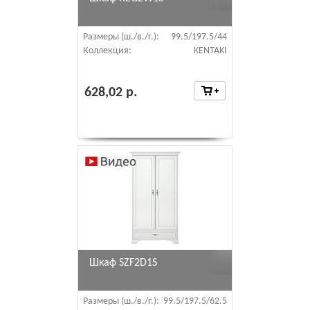
Размеры (ш./в./г.):
99.5/197.5/44
Коллекция:
KENTAKI
628,02 р.
Шкаф SZF2D1S
Размеры (ш./в./г.):
99.5/197.5/62.5