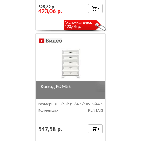
528,82 р.
423,06 р.
Акционная цена:
423,06 р.
Комод KOM5S
Размеры (ш./в./г.):
64.5/109.5/44.5
Коллекция:
KENTAKI
547,58 р.