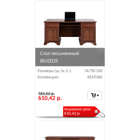
Стол письменный
BIU2D2S
Размеры (ш./в./г.):
74/78/160
Коллекция:
KENTAKI
763,02 р.
610,42 р.
Акционная цена:
610,42 р.