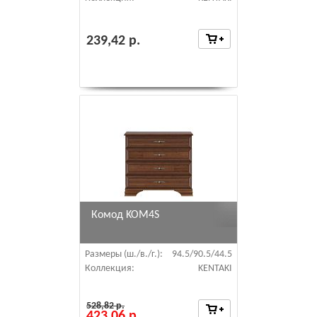
239,42 р.
Комод KOM4S
Размеры (ш./в./г.):
94.5/90.5/44.5
Коллекция:
KENTAKI
528,82 р.
423,06 р.