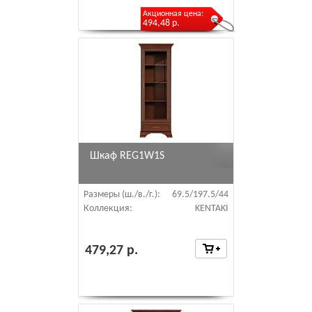
Акционная цена:
494,48 р.
Шкаф REG1W1S
Размеры (ш./в./г.):
69.5/197.5/44
Коллекция:
KENTAKI
479,27 р.