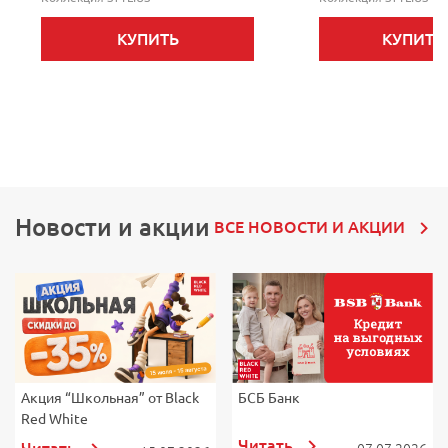
КУПИТЬ
КУПИТЬ
Новости и акции
ВСЕ НОВОСТИ И АКЦИИ
Акция “Школьная” от Black
БСБ Банк
М
Red White
U
Читать
Читать