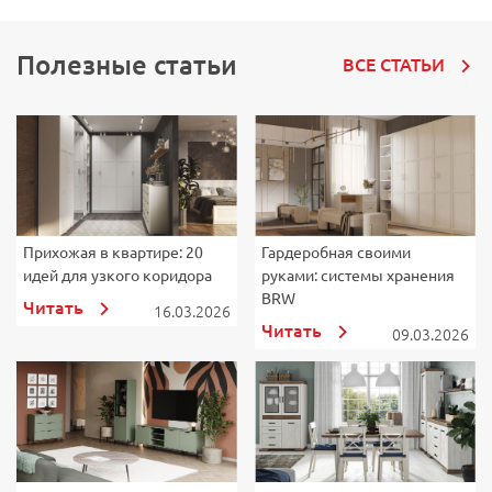
Полезные статьи
ВСЕ СТАТЬИ
Прихожая в квартире: 20
Гардеробная своими
К
идей для узкого коридора
руками: системы хранения
к
BRW
п
Читать
16.03.2026
Читать
09.03.2026